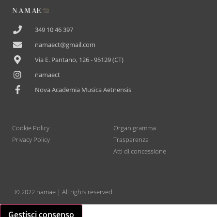
349 10 46 397
namaect@gmail.com
Via E. Pantano, 126 - 95129 (CT)
namaect
Nova Academia Musica Aetnensis
Cookie Policy
Organigramma
Privacy Policy
Trasparenza
Atti di concessione
© 2022 namae | All rights reserved
Gestisci consenso