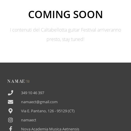
COMING SOON
I contenuti del Caltabellotta guitar Festival arriveranno
presto, stay tuned!
349 10 46 397
namaect@gmail.com
Via E. Pantano, 126 - 95129 (CT)
namaect
Nova Academia Musica Aetnensis