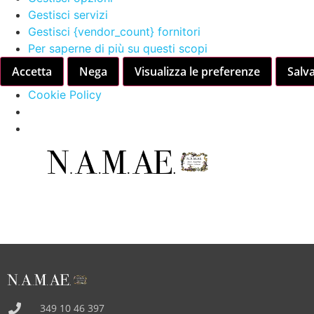
Gestisci servizi
Gestisci {vendor_count} fornitori
Per saperne di più su questi scopi
Accetta
Nega
Visualizza le preferenze
Salv
Cookie Policy
349 10 46 397